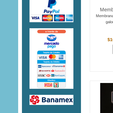
Membr
Membrana 
galo
$1