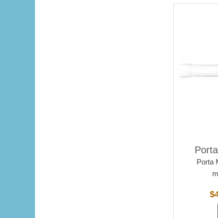
Port
Porta 
m
$