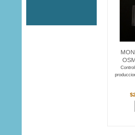
MON
OSM
Control
produccio
$