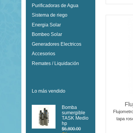
Purificadoras de Agua
Sistema de riego
Energia Solar
Bombeo Solar
Generadores Electricos
Accesorios
Remates / Liquidación
Lo más vendido
Fl
Bomba
Flujometro
sumergible
TASK Medio
tapa ros
hp
$6,800.00