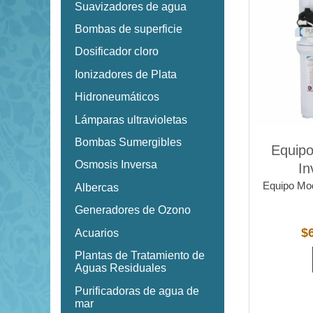
Suavizadores de agua
Bombas de superficie
Dosificador cloro
Ionizadores de Plata
Hidroneumáticos
Lámparas ultravioletas
Bombas Sumergibles
Equip
Osmosis Inversa
In
Equipo Mo
Albercas
Generadores de Ozono
$
Acuarios
Plantas de Tratamiento de
Aguas Residuales
Purificadoras de agua de
mar