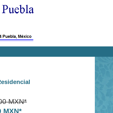
esidencial
.00 MXN*
00 MXN*