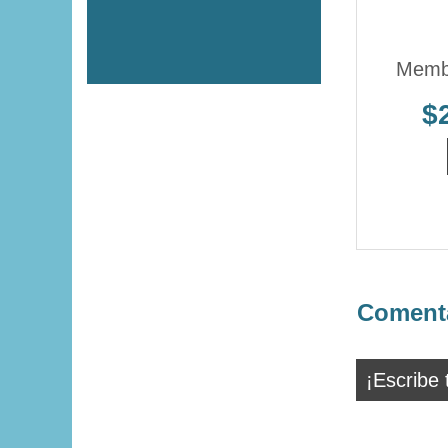
Membr
$
Comenta
¡Escribe 