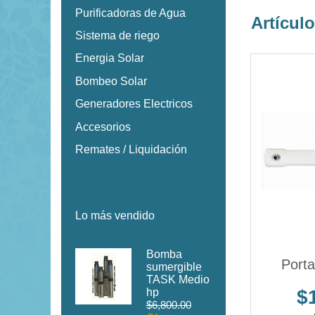
Purificadoras de Agua
Artícul
Sistema de riego
Energia Solar
Bombeo Solar
Generadores Electricos
Accesorios
Remates / Liquidación
Lo más vendido
Bomba
Port
sumergible
TASK Medio
hp
$
$6,800.00