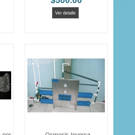
$500.00
Ver detalle
 por
Osmosis Inversa