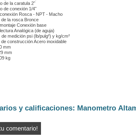
 de la caratula 2"
o de conexión 1/4"
 conexión Rosca - NPT - Macho
l de la rosca Bronce
 montaje Conexión base
lectura Analógica (de aguja)
 de medición psi (lb/pulg²) y kg/cm²
l de construcción Acero inoxidable
70 mm
29 mm
09 kg
rios y calificaciones:
Manometro Altam
tu comentario!