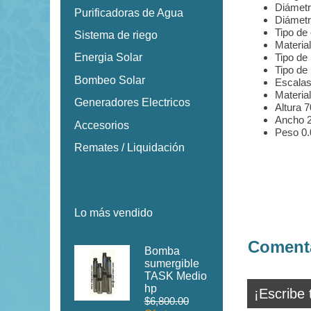
Diámetro
Purificadoras de Agua
Diámetr
Tipo de
Sistema de riego
Materia
Tipo de
Energia Solar
Tipo de 
Bombeo Solar
Escalas
Materia
Generadores Electricos
Altura 
Ancho 
Accesorios
Peso 0.
Remates / Liquidación
Lo más vendido
Comenta
Bomba
sumergible
TASK Medio
hp
¡Escribe 
$6,800.00