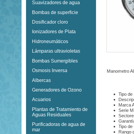
Suavizadores de agua
Bombas de superficie
Dosificador cloro
Ionizadores de Plata
Hidroneumáticos
Lámparas ultravioletas
Bombas Sumergibles
Osmosis Inversa
Manometro Al
Albercas
Generadores de Ozono
Tipo de
Descri
Acuarios
Marca 
Plantas de Tratamiento de
Serie 
Aguas Residuales
Sectore
Garantí
Purificadoras de agua de
Tipo d
mar
Rango d