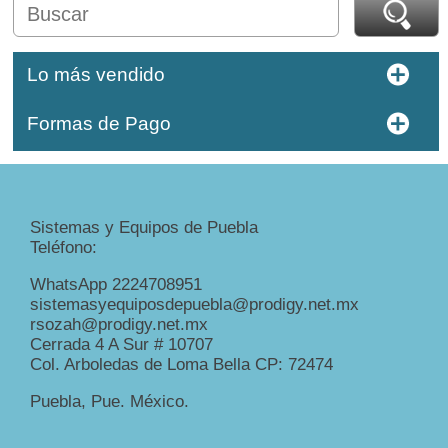
Lo más vendido
Formas de Pago
Sistemas y Equipos de Puebla
Teléfono:
WhatsApp 2224708951
sistemasyequiposdepuebla@prodigy.net.mx
rsozah@prodigy.net.mx
Cerrada 4 A Sur # 10707
Col. Arboledas de Loma Bella CP: 72474
Puebla, Pue. México.