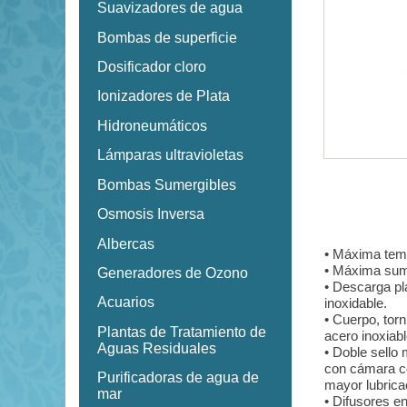
Suavizadores de agua
Bombas de superficie
Dosificador cloro
Ionizadores de Plata
Hidroneumáticos
Lámparas ultravioletas
Bombas Sumergibles
Osmosis Inversa
Albercas
• Máxima temp
• Máxima sum
Generadores de Ozono
• Descarga pl
Acuarios
inoxidable.
• Cuerpo, torn
Plantas de Tratamiento de
acero inoxiab
Aguas Residuales
• Doble sello
con cámara c
Purificadoras de agua de
mayor lubrica
mar
• Difusores e