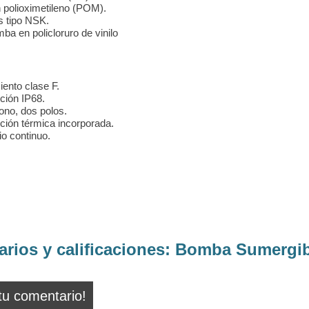
 polioximetileno (POM).
s tipo NSK.
mba en policloruro de vinilo
iento clase F.
cción IP68.
ono, dos polos.
cción térmica incorporada.
io continuo.
rios y calificaciones:
Bomba Sumergib
tu comentario!