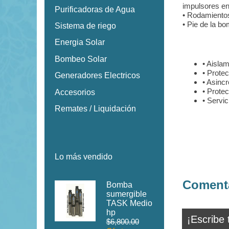
impulsores en
Purificadoras de Agua
• Rodamiento
• Pie de la bo
Sistema de riego
Energia Solar
Bombeo Solar
• Aislam
• Prote
Generadores Electricos
• Asincr
• Prote
Accesorios
• Servic
Remates / Liquidación
Lo más vendido
Comenta
Bomba
sumergible
TASK Medio
hp
¡Escribe 
$6,800.00